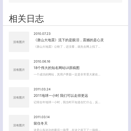
相关日志
2010.07.23
《唐山大地震》流下的是眼泪，震撼的是心灵
没有图片
《唐山大地震》公映了，还没看，就先去网上找了…
2010.06.16
18个伟大的知名网站UI原稿图
没有图片
一个成功的网站，其用户界面一定是非常受大家欢…
2011.03.24
2011地球一小时 我们可以走得更远
没有图片
记得去年地球一小时，我当时不知道在忙什么，反…
2011.03.14
留住冬天
没有图片
这是山东这边的最后一场雪，在这之前下了一场很…